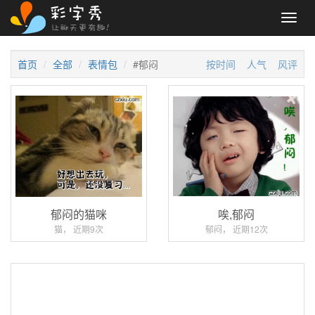
Toggl
navig
首页
全部
表情包
#郁闷
按时间
人气
风评
郁闷的猫咪
唉,郁闷
猫， 近期9次
郁闷， 近期12次