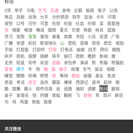
标签
2货
举手
乌龟
乞丐
交通
亲吻
企鹅
偷窥
兔子
公告
再见
凤姐
出场
分手
分析预测
刻字
加油
卡片
印章
发愁
口号
可怜
可爱
吃惊
吃饭
吐血
吵架
呆
周星驰
哭
唱歌
喝酒
嘲讽
围观
夏天
天使
奔跑
姓名
孤独
学习
安慰
宝宝
害怕
害羞
寂寞
寻找
小兵
巡逻
广告
广播
张望
彩虹
影视镜头
心
怒吼
恶搞
惊讶
想念
戒指
手指
打屁股
打招呼
打架
打电话
抽烟
招手
拜托
拥抱
拱手
挂机
按摩
挑衅
挥手
挨打
捂脸
撒娇
新闻
旗
无奈
松鼠
欢呼
欢迎
武器
求包养
演讲
熊
熊猫
熊猫脸
爱情
牌子
牛
狗
猪
猫
猴子
玫瑰
生气
留言
相框
睡觉
瞪眼
祈祷
称赞
笑
等待
精品
结婚
美女
老虎
老鼠
考试
自恋
自杀
蘑菇
裸体
西游记
读书
起哄
跑
跪
跳舞
踢人
软件仿真
追
逃跑
通知
道歉
郁闷
鄙视
金子
金馆长
钱
阿狸
青蛙
鞠躬
飞
食物
骂
高兴
鲜花
鸟
鸡
鸡蛋
黑板
鼓掌
关注微信