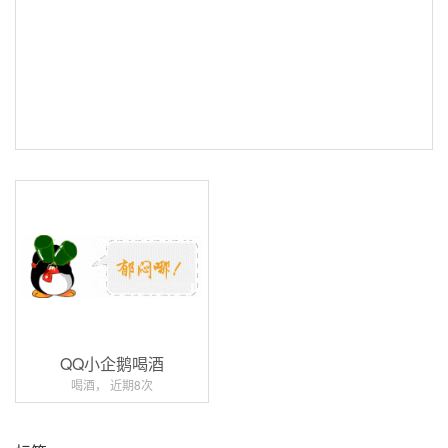
QQ小企鹅喝酒
喝酒， 近期8次