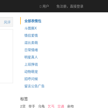
用户
免注册，直接
登录
全部表情包
风评
斗图撕X
情侣爱情
逗比卖萌
日常情绪
明星真人
上班挣钱
动物萌宠
招呼问候
留言公告广告
标签
2货
举手
乌龟
乞丐
交通
亲吻