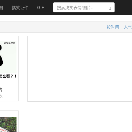
图
搞笑证件
GIF
搜索
按时间
人气
访
次