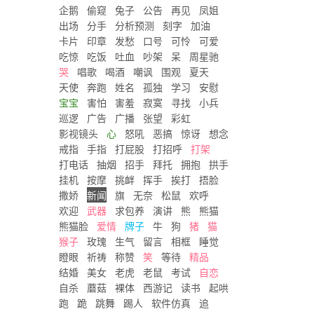
企鹅
偷窥
兔子
公告
再见
凤姐
出场
分手
分析预测
刻字
加油
卡片
印章
发愁
口号
可怜
可爱
吃惊
吃饭
吐血
吵架
呆
周星驰
哭
唱歌
喝酒
嘲讽
围观
夏天
天使
奔跑
姓名
孤独
学习
安慰
宝宝
害怕
害羞
寂寞
寻找
小兵
巡逻
广告
广播
张望
彩虹
影视镜头
心
怒吼
恶搞
惊讶
想念
戒指
手指
打屁股
打招呼
打架
打电话
抽烟
招手
拜托
拥抱
拱手
挂机
按摩
挑衅
挥手
挨打
捂脸
撒娇
新闻
旗
无奈
松鼠
欢呼
欢迎
武器
求包养
演讲
熊
熊猫
熊猫脸
爱情
牌子
牛
狗
猪
猫
猴子
玫瑰
生气
留言
相框
睡觉
瞪眼
祈祷
称赞
笑
等待
精品
结婚
美女
老虎
老鼠
考试
自恋
自杀
蘑菇
裸体
西游记
读书
起哄
跑
跪
跳舞
踢人
软件仿真
追