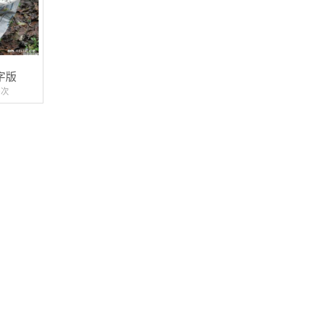
字版
9次