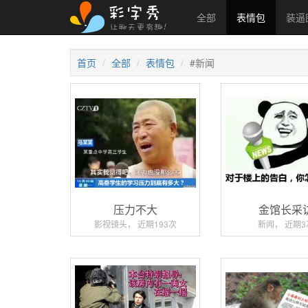
全部
表情包
装逼
首页
全部
表情包
#新闻
压力不大
金馆长采
影视镜头， 近期193次
新闻， 近期3