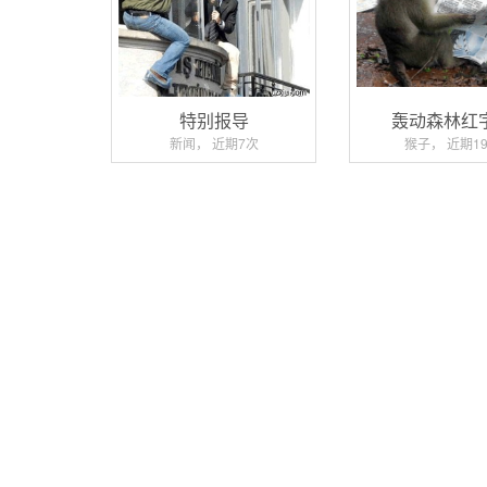
特别报导
轰动森林红
新闻， 近期7次
猴子， 近期1