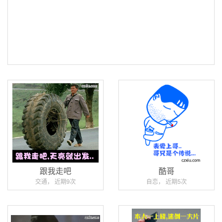
跟我走吧
酷哥
交通， 近期9次
自恋， 近期5次