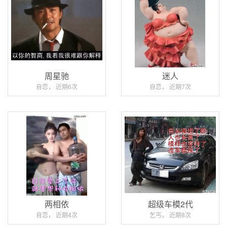
周星驰
迷人
自恋， 近期6次
自恋， 近期7次
两相依
超级车模2代
自恋， 近期4次
乞丐， 近期8次