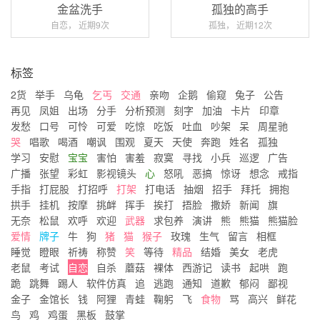
金盆洗手
孤独的高手
自恋， 近期9次
孤独， 近期12次
标签
2货
举手
乌龟
乞丐
交通
亲吻
企鹅
偷窥
兔子
公告
再见
凤姐
出场
分手
分析预测
刻字
加油
卡片
印章
发愁
口号
可怜
可爱
吃惊
吃饭
吐血
吵架
呆
周星驰
哭
唱歌
喝酒
嘲讽
围观
夏天
天使
奔跑
姓名
孤独
学习
安慰
宝宝
害怕
害羞
寂寞
寻找
小兵
巡逻
广告
广播
张望
彩虹
影视镜头
心
怒吼
恶搞
惊讶
想念
戒指
手指
打屁股
打招呼
打架
打电话
抽烟
招手
拜托
拥抱
拱手
挂机
按摩
挑衅
挥手
挨打
捂脸
撒娇
新闻
旗
无奈
松鼠
欢呼
欢迎
武器
求包养
演讲
熊
熊猫
熊猫脸
爱情
牌子
牛
狗
猪
猫
猴子
玫瑰
生气
留言
相框
睡觉
瞪眼
祈祷
称赞
笑
等待
精品
结婚
美女
老虎
老鼠
考试
自恋
自杀
蘑菇
裸体
西游记
读书
起哄
跑
跪
跳舞
踢人
软件仿真
追
逃跑
通知
道歉
郁闷
鄙视
金子
金馆长
钱
阿狸
青蛙
鞠躬
飞
食物
骂
高兴
鲜花
鸟
鸡
鸡蛋
黑板
鼓掌