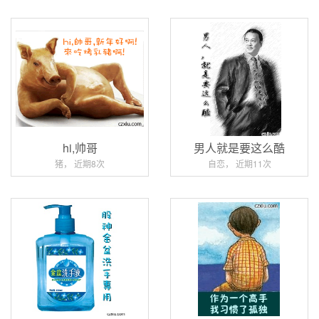
hi,帅哥
男人就是要这么酷
猪， 近期8次
自恋， 近期11次