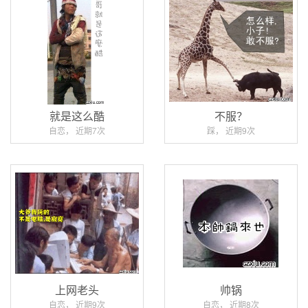
就是这么酷
不服？
自恋， 近期7次
踩， 近期9次
上网老头
帅锅
自恋， 近期9次
自恋， 近期8次