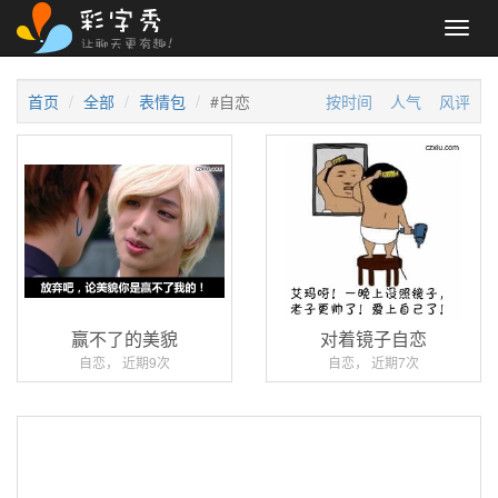
Toggl
navig
首页
全部
表情包
#自恋
按时间
人气
风评
赢不了的美貌
对着镜子自恋
自恋， 近期9次
自恋， 近期7次