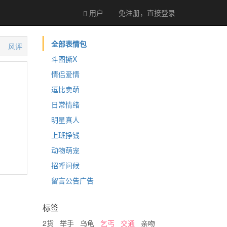
用户
免注册，直接
登录
全部表情包
风评
斗图撕X
情侣爱情
逗比卖萌
日常情绪
明星真人
上班挣钱
动物萌宠
招呼问候
留言公告广告
标签
2货
举手
乌龟
乞丐
交通
亲吻