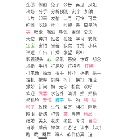
企鹅
偷窥
兔子
公告
再见
凤姐
出场
分手
分析预测
刻字
加油
卡片
印章
发愁
口号
可怜
可爱
吃惊
吃饭
吐血
吵架
呆
周星驰
哭
唱歌
喝酒
嘲讽
围观
夏天
天使
奔跑
姓名
孤独
学习
安慰
宝宝
害怕
害羞
寂寞
寻找
小兵
巡逻
广告
广播
张望
彩虹
影视镜头
心
怒吼
恶搞
惊讶
想念
戒指
手指
打屁股
打招呼
打架
打电话
抽烟
招手
拜托
拥抱
拱手
挂机
按摩
挑衅
挥手
挨打
捂脸
撒娇
新闻
旗
无奈
松鼠
欢呼
欢迎
武器
求包养
演讲
熊
熊猫
熊猫脸
爱情
牌子
牛
狗
猪
猫
猴子
玫瑰
生气
留言
相框
睡觉
瞪眼
祈祷
称赞
笑
等待
精品
结婚
美女
老虎
老鼠
考试
自恋
自杀
蘑菇
裸体
西游记
读书
起哄
跑
跪
跳舞
踢人
软件仿真
追