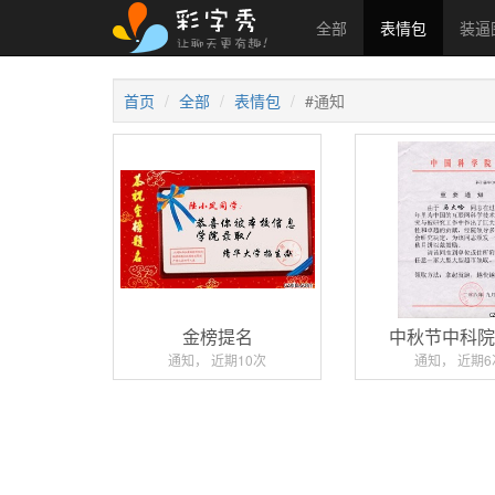
全部
表情包
装逼
首页
全部
表情包
#通知
金榜提名
中秋节中科
通知， 近期10次
通知， 近期6