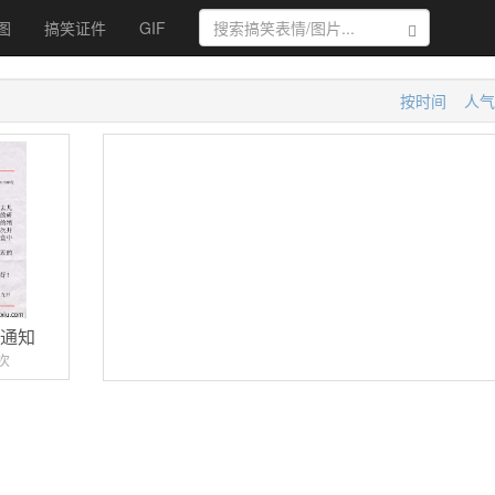
图
搞笑证件
GIF
搜索
按时间
人气
院通知
次