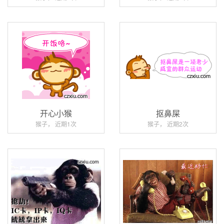
开心小猴
抠鼻屎
猴子， 近期1次
猴子， 近期2次