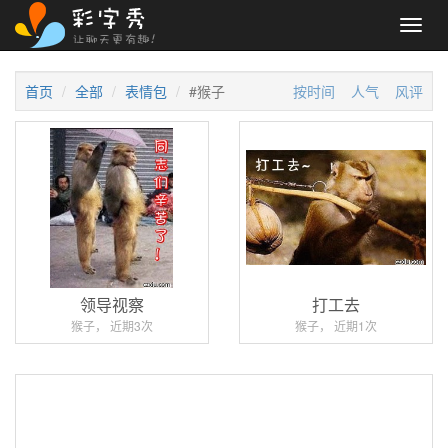
Toggl
navig
首页
全部
表情包
#猴子
按时间
人气
风评
领导视察
打工去
猴子， 近期3次
猴子， 近期1次