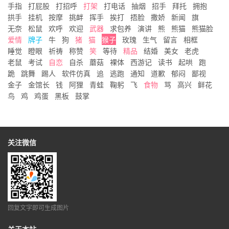
手指
打屁股
打招呼
打架
打电话
抽烟
招手
拜托
拥抱
拱手
挂机
按摩
挑衅
挥手
挨打
捂脸
撒娇
新闻
旗
无奈
松鼠
欢呼
欢迎
武器
求包养
演讲
熊
熊猫
熊猫脸
爱情
牌子
牛
狗
猪
猫
猴子
玫瑰
生气
留言
相框
睡觉
瞪眼
祈祷
称赞
笑
等待
精品
结婚
美女
老虎
老鼠
考试
自恋
自杀
蘑菇
裸体
西游记
读书
起哄
跑
跪
跳舞
踢人
软件仿真
追
逃跑
通知
道歉
郁闷
鄙视
金子
金馆长
钱
阿狸
青蛙
鞠躬
飞
食物
骂
高兴
鲜花
鸟
鸡
鸡蛋
黑板
鼓掌
关注微信
回复文字即可生成图片
关于本站