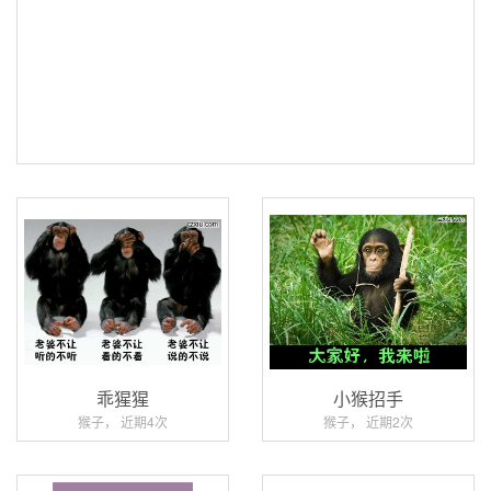
乖猩猩
小猴招手
猴子， 近期4次
猴子， 近期2次