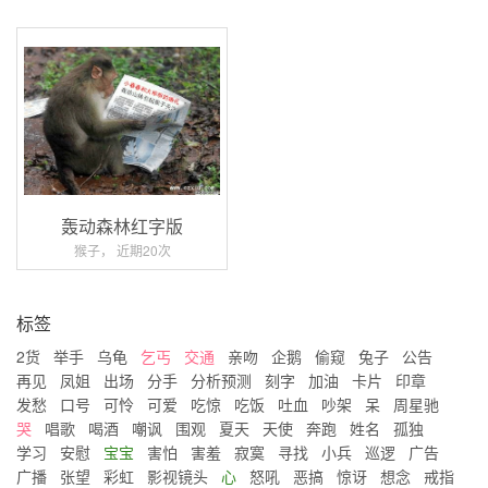
轰动森林红字版
猴子， 近期20次
标签
2货
举手
乌龟
乞丐
交通
亲吻
企鹅
偷窥
兔子
公告
再见
凤姐
出场
分手
分析预测
刻字
加油
卡片
印章
发愁
口号
可怜
可爱
吃惊
吃饭
吐血
吵架
呆
周星驰
哭
唱歌
喝酒
嘲讽
围观
夏天
天使
奔跑
姓名
孤独
学习
安慰
宝宝
害怕
害羞
寂寞
寻找
小兵
巡逻
广告
广播
张望
彩虹
影视镜头
心
怒吼
恶搞
惊讶
想念
戒指