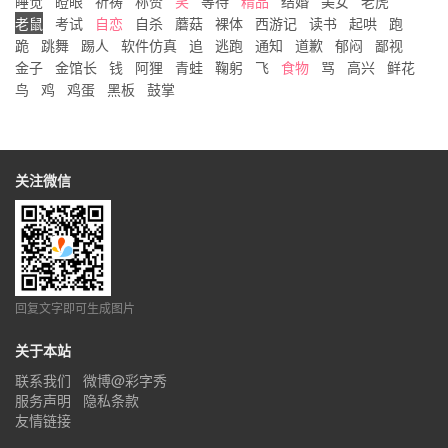
睡觉
瞪眼
祈祷
称赞
笑
等待
精品
结婚
美女
老虎
老鼠
考试
自恋
自杀
蘑菇
裸体
西游记
读书
起哄
跑
跪
跳舞
踢人
软件仿真
追
逃跑
通知
道歉
郁闷
鄙视
金子
金馆长
钱
阿狸
青蛙
鞠躬
飞
食物
骂
高兴
鲜花
鸟
鸡
鸡蛋
黑板
鼓掌
关注微信
回复文字即可生成图片
关于本站
联系我们
微博@彩字秀
服务声明
隐私条款
友情链接