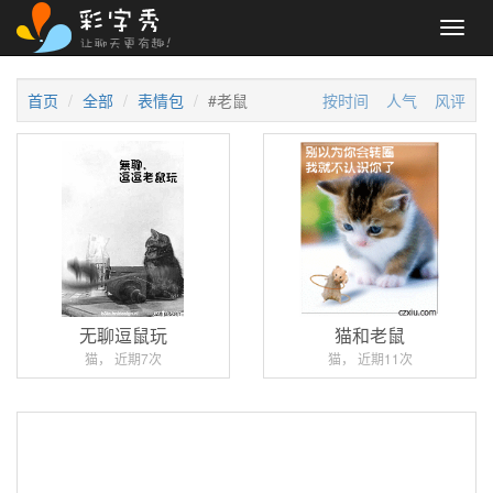
Toggl
navig
首页
全部
表情包
#老鼠
按时间
人气
风评
无聊逗鼠玩
猫和老鼠
猫， 近期7次
猫， 近期11次