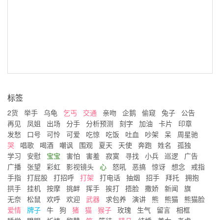
标签
2货
举手
乌龟
乞丐
交通
亲吻
企鹅
偷窥
兔子
公告
再见
凤姐
出场
分手
分析预测
刻字
加油
卡片
印章
发愁
口号
可怜
可爱
吃惊
吃饭
吐血
吵架
呆
周星驰
哭
唱歌
喝酒
嘲讽
围观
夏天
天使
奔跑
姓名
孤独
学习
安慰
宝宝
害怕
害羞
寂寞
寻找
小兵
巡逻
广告
广播
张望
彩虹
影视镜头
心
怒吼
恶搞
惊讶
想念
戒指
手指
打屁股
打招呼
打架
打电话
抽烟
招手
拜托
拥抱
拱手
挂机
按摩
挑衅
挥手
挨打
捂脸
撒娇
新闻
旗
无奈
松鼠
欢呼
欢迎
武器
求包养
演讲
熊
熊猫
熊猫脸
爱情
牌子
牛
狗
猪
猫
猴子
玫瑰
生气
留言
相框