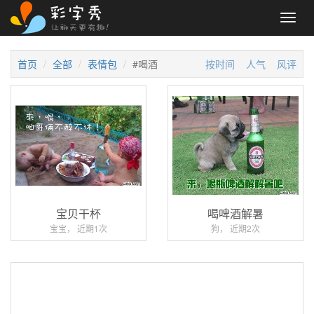
Toggl
navig
首页
全部
表情包
#喝酒
按时间
人气
风评
宝贝干杯
喝啤酒解暑
宝宝， 近期1次
狗， 近期2次