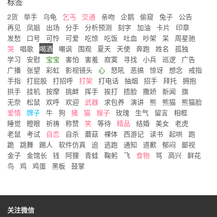
标签
2货
举手
乌龟
乞丐
交通
亲吻
企鹅
偷窥
兔子
公告
再见
凤姐
出场
分手
分析预测
刻字
加油
卡片
印章
发愁
口号
可怜
可爱
吃惊
吃饭
吐血
吵架
呆
周星驰
哭
唱歌
喝酒
嘲讽
围观
夏天
天使
奔跑
姓名
孤独
学习
安慰
宝宝
害怕
害羞
寂寞
寻找
小兵
巡逻
广告
广播
张望
彩虹
影视镜头
心
怒吼
恶搞
惊讶
想念
戒指
手指
打屁股
打招呼
打架
打电话
抽烟
招手
拜托
拥抱
拱手
挂机
按摩
挑衅
挥手
挨打
捂脸
撒娇
新闻
旗
无奈
松鼠
欢呼
欢迎
武器
求包养
演讲
熊
熊猫
熊猫脸
爱情
牌子
牛
狗
猪
猫
猴子
玫瑰
生气
留言
相框
睡觉
瞪眼
祈祷
称赞
笑
等待
精品
结婚
美女
老虎
老鼠
考试
自恋
自杀
蘑菇
裸体
西游记
读书
起哄
跑
跪
跳舞
踢人
软件仿真
追
逃跑
通知
道歉
郁闷
鄙视
金子
金馆长
钱
阿狸
青蛙
鞠躬
飞
食物
骂
高兴
鲜花
鸟
鸡
鸡蛋
黑板
鼓掌
关注微信