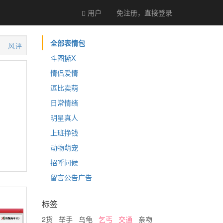
用户
免注册，直接
登录
全部表情包
风评
斗图撕X
情侣爱情
逗比卖萌
日常情绪
明星真人
上班挣钱
动物萌宠
招呼问候
留言公告广告
标签
2货
举手
乌龟
乞丐
交通
亲吻