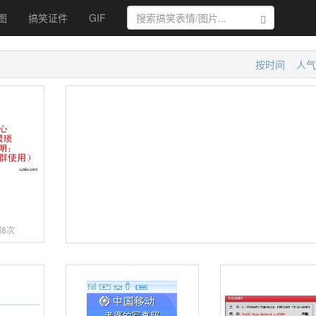
图
搞笑证件
GIF
搜索
按时间
人气
8次