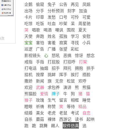
企鹅
偷窥
兔子
公告
再见
凤姐
出场
分手
分析预测
刻字
加油
卡片
印章
发愁
口号
可怜
可爱
吃惊
吃饭
吐血
吵架
呆
周星驰
哭
唱歌
喝酒
嘲讽
围观
夏天
天使
奔跑
姓名
孤独
学习
安慰
0次
宝宝
害怕
害羞
寂寞
寻找
小兵
巡逻
广告
广播
张望
彩虹
影视镜头
心
怒吼
恶搞
惊讶
想念
戒指
手指
打屁股
打招呼
打架
打电话
抽烟
招手
拜托
拥抱
拱手
挂机
按摩
挑衅
挥手
挨打
捂脸
撒娇
新闻
旗
无奈
松鼠
欢呼
欢迎
武器
求包养
演讲
熊
熊猫
熊猫脸
爱情
牌子
牛
狗
猪
猫
猴子
玫瑰
生气
留言
相框
睡觉
瞪眼
祈祷
称赞
笑
等待
精品
结婚
美女
老虎
老鼠
考试
自恋
自杀
蘑菇
裸体
西游记
读书
起哄
跑
跪
跳舞
踢人
软件仿真
追