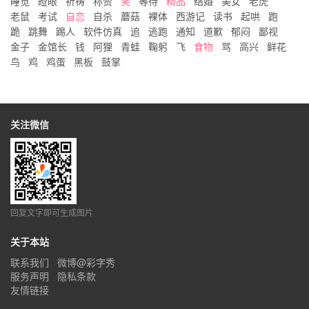
睡觉
瞪眼
祈祷
称赞
笑
等待
精品
结婚
美女
老虎
老鼠
考试
自恋
自杀
蘑菇
裸体
西游记
读书
起哄
跑
跪
跳舞
踢人
软件仿真
追
逃跑
通知
道歉
郁闷
鄙视
金子
金馆长
钱
阿狸
青蛙
鞠躬
飞
食物
骂
高兴
鲜花
鸟
鸡
鸡蛋
黑板
鼓掌
关注微信
回复文字即可生成图片
关于本站
联系我们
微博@彩字秀
服务声明
隐私条款
友情链接