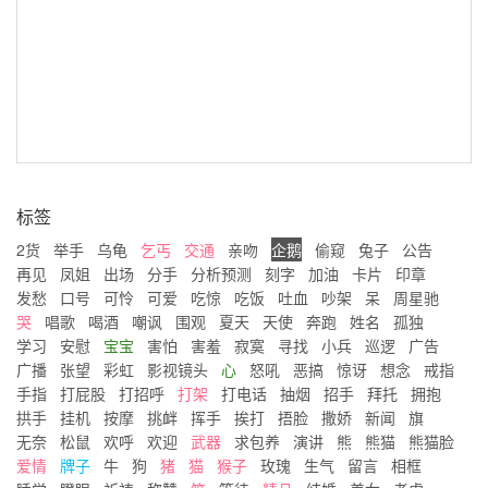
标签
2货
举手
乌龟
乞丐
交通
亲吻
企鹅
偷窥
兔子
公告
再见
凤姐
出场
分手
分析预测
刻字
加油
卡片
印章
发愁
口号
可怜
可爱
吃惊
吃饭
吐血
吵架
呆
周星驰
哭
唱歌
喝酒
嘲讽
围观
夏天
天使
奔跑
姓名
孤独
学习
安慰
宝宝
害怕
害羞
寂寞
寻找
小兵
巡逻
广告
广播
张望
彩虹
影视镜头
心
怒吼
恶搞
惊讶
想念
戒指
手指
打屁股
打招呼
打架
打电话
抽烟
招手
拜托
拥抱
拱手
挂机
按摩
挑衅
挥手
挨打
捂脸
撒娇
新闻
旗
无奈
松鼠
欢呼
欢迎
武器
求包养
演讲
熊
熊猫
熊猫脸
爱情
牌子
牛
狗
猪
猫
猴子
玫瑰
生气
留言
相框