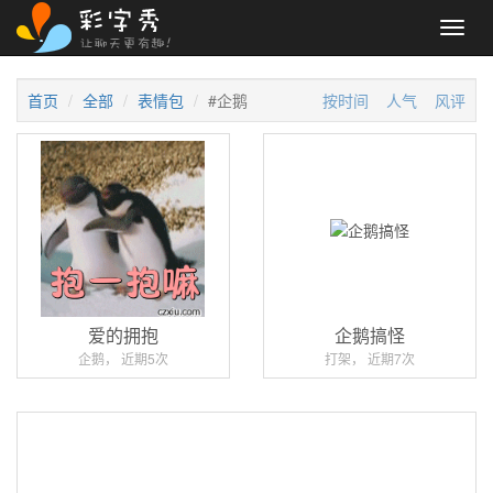
Toggl
navig
首页
全部
表情包
#企鹅
按时间
人气
风评
爱的拥抱
企鹅搞怪
企鹅， 近期5次
打架， 近期7次