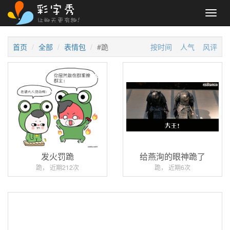
Toggl
navig
首页
全部
表情包
#跪
按时间
人气
风评
发火罚跪
给燕洵的眼神跪了
跪， 近期212次
跪， 近期6次