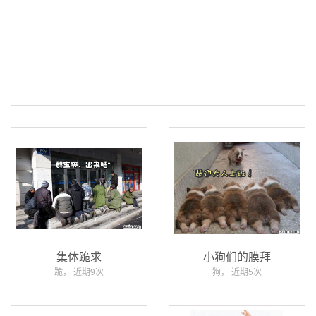
集体跪求
小狗们的膜拜
跪， 近期9次
狗， 近期5次