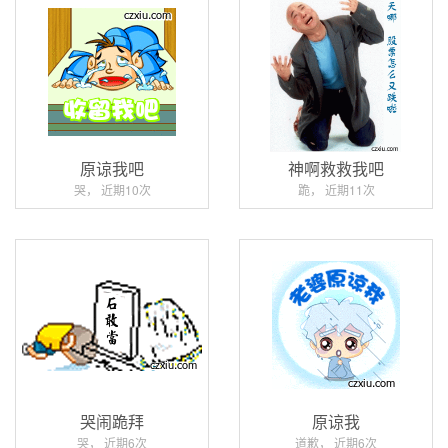
原谅我吧
神啊救救我吧
哭， 近期10次
跪， 近期11次
哭闹跪拜
原谅我
哭， 近期6次
道歉， 近期6次