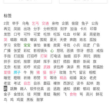
标签
2货
举手
乌龟
乞丐
交通
亲吻
企鹅
偷窥
兔子
公告
再见
凤姐
出场
分手
分析预测
刻字
加油
卡片
印章
发愁
口号
可怜
可爱
吃惊
吃饭
吐血
吵架
呆
周星驰
哭
唱歌
喝酒
嘲讽
围观
夏天
天使
奔跑
姓名
孤独
学习
安慰
宝宝
害怕
害羞
寂寞
寻找
小兵
巡逻
广告
广播
张望
彩虹
影视镜头
心
怒吼
恶搞
惊讶
想念
戒指
手指
打屁股
打招呼
打架
打电话
抽烟
招手
拜托
拥抱
拱手
挂机
按摩
挑衅
挥手
挨打
捂脸
撒娇
新闻
旗
无奈
松鼠
欢呼
欢迎
武器
求包养
演讲
熊
熊猫
熊猫脸
爱情
牌子
牛
狗
猪
猫
猴子
玫瑰
生气
留言
相框
睡觉
瞪眼
祈祷
称赞
笑
等待
精品
结婚
美女
老虎
老鼠
考试
自恋
自杀
蘑菇
裸体
西游记
读书
起哄
跑
跪
跳舞
踢人
软件仿真
追
逃跑
通知
道歉
郁闷
鄙视
金子
金馆长
钱
阿狸
青蛙
鞠躬
飞
食物
骂
高兴
鲜花
鸟
鸡
鸡蛋
黑板
鼓掌