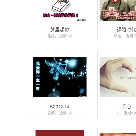
梦里想你
裸婚时
睡觉， 近期5次
结婚， 近期7
5201314
手心
爱情， 近期6次
心， 近期9