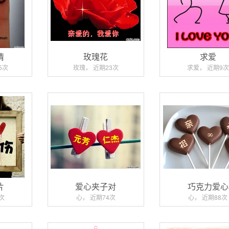
情
玫瑰花
求爱
5次
玫瑰， 近期23次
求爱， 近期9次
片
爱心夹子对
巧克力爱心
次
心， 近期74次
心， 近期88次