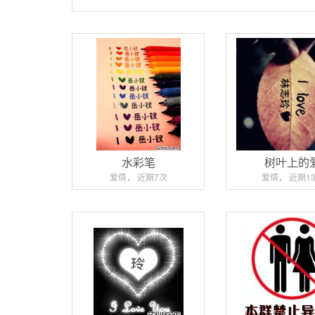
水彩笔
树叶上的
爱情， 近期7次
爱情， 近期1