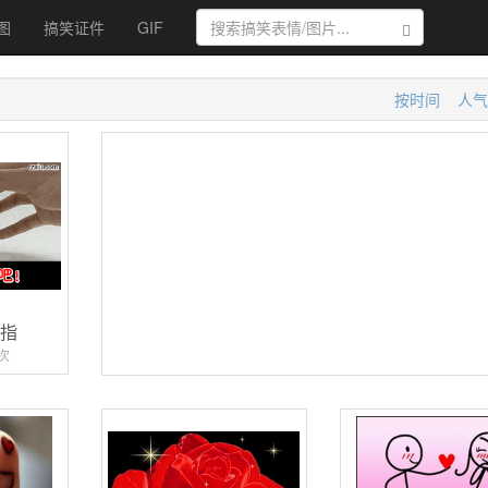
图
搞笑证件
GIF
搜索
按时间
人气
戒指
次