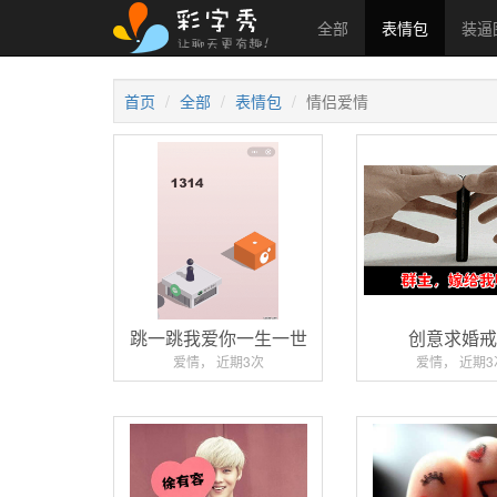
全部
表情包
装逼
首页
全部
表情包
情侣爱情
跳一跳我爱你一生一世
创意求婚
爱情， 近期3次
爱情， 近期3