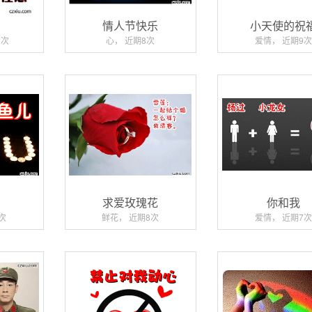
爱
情人节快乐
小天使的祝
2次
心， 近期8次
爱情， 近期9次
爱
求爱玫瑰花
你和我
次
鲜花， 近期8次
爱情， 近期7次