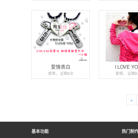
爱情表白
I LOVE Y
爱情， 近期8次
爱情， 近期8
«
基本功能
热门制