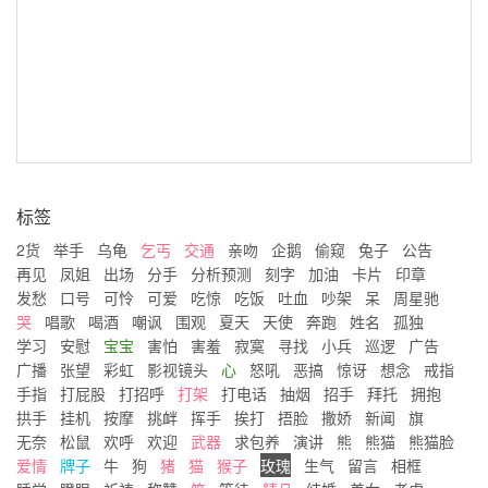
标签
2货
举手
乌龟
乞丐
交通
亲吻
企鹅
偷窥
兔子
公告
再见
凤姐
出场
分手
分析预测
刻字
加油
卡片
印章
发愁
口号
可怜
可爱
吃惊
吃饭
吐血
吵架
呆
周星驰
哭
唱歌
喝酒
嘲讽
围观
夏天
天使
奔跑
姓名
孤独
学习
安慰
宝宝
害怕
害羞
寂寞
寻找
小兵
巡逻
广告
广播
张望
彩虹
影视镜头
心
怒吼
恶搞
惊讶
想念
戒指
手指
打屁股
打招呼
打架
打电话
抽烟
招手
拜托
拥抱
拱手
挂机
按摩
挑衅
挥手
挨打
捂脸
撒娇
新闻
旗
无奈
松鼠
欢呼
欢迎
武器
求包养
演讲
熊
熊猫
熊猫脸
爱情
牌子
牛
狗
猪
猫
猴子
玫瑰
生气
留言
相框