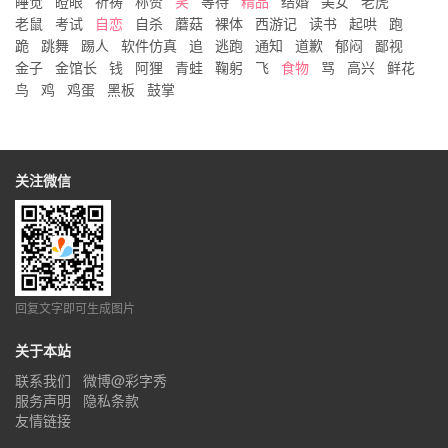
睡觉
瞪眼
祈祷
称赞
笑
等待
精品
结婚
美女
老虎
老鼠
考试
自恋
自杀
蘑菇
裸体
西游记
读书
起哄
跑
跪
跳舞
踢人
软件仿真
追
逃跑
通知
道歉
郁闷
鄙视
金子
金馆长
钱
阿狸
青蛙
鞠躬
飞
食物
骂
高兴
鲜花
鸟
鸡
鸡蛋
黑板
鼓掌
关注微信
回复文字即可生成图片
关于本站
联系我们
微博@彩字秀
服务声明
隐私条款
友情链接