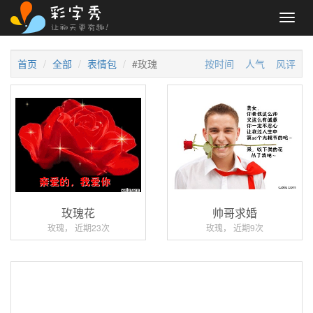
Toggl
navig
首页
全部
表情包
#玫瑰
按时间
人气
风评
玫瑰花
帅哥求婚
玫瑰， 近期23次
玫瑰， 近期9次