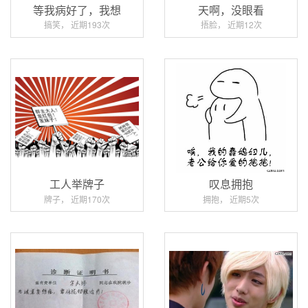
等我病好了，我想
天啊，没眼看
搞笑， 近期193次
捂脸， 近期12次
工人举牌子
叹息拥抱
牌子， 近期170次
拥抱， 近期5次