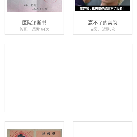
医院诊断书
赢不了的美貌
仿真， 近期164次
自恋， 近期8次