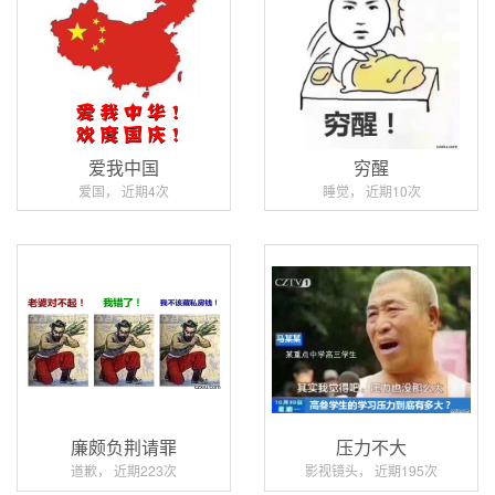
爱我中国
穷醒
爱国， 近期4次
睡觉， 近期10次
廉颇负荆请罪
压力不大
道歉， 近期223次
影视镜头， 近期195次