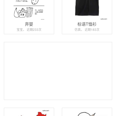
弃婴
标语T恤衫
宝宝， 近期233次
仿真， 近期183次