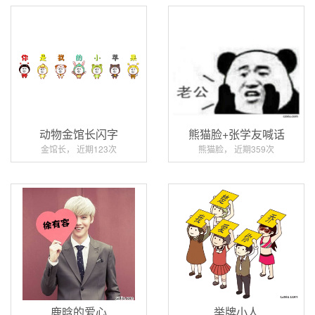
动物金馆长闪字
熊猫脸+张学友喊话
金馆长， 近期123次
熊猫脸， 近期359次
鹿晗的爱心
举牌小人