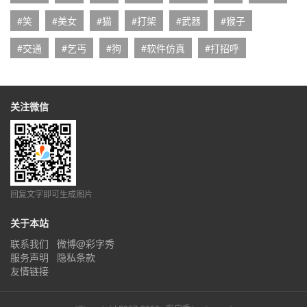
#笑
#美女
#猫
#打架
#武器
#猴子
#交通
#乞丐
#狗
#软件仿真
#打招呼
关注微信
回复文字即可生成图片
关于本站
联系我们
微博@彩字秀
服务声明
隐私条款
友情链接