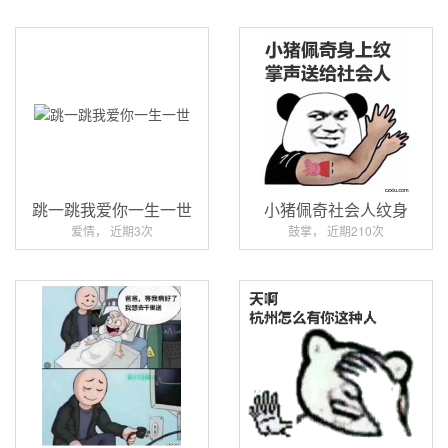
跳一跳我爱你一生一世
小猪佩奇社会人纹身
爱情， 近期3次
鼓掌， 近期210次