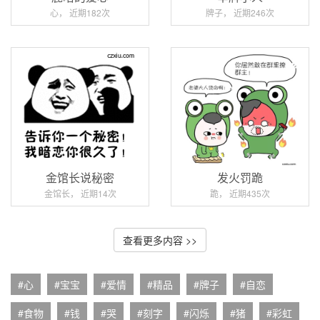
心， 近期182次
牌子， 近期246次
金馆长说秘密
发火罚跪
金馆长， 近期14次
跪， 近期435次
查看更多内容 >>
#心
#宝宝
#爱情
#精品
#牌子
#自恋
#食物
#钱
#哭
#刻字
#闪烁
#猪
#彩虹