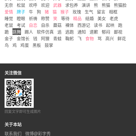
无奈
松鼠
欢呼
欢迎
武器
求包养
演讲
熊
熊猫
熊猫脸
爱情
牌子
牛
狗
猪
猫
猴子
玫瑰
生气
留言
相框
睡觉
瞪眼
祈祷
称赞
笑
等待
精品
结婚
美女
老虎
老鼠
考试
自恋
自杀
蘑菇
裸体
西游记
读书
起哄
跑
跪
跳舞
踢人
软件仿真
追
逃跑
通知
道歉
郁闷
鄙视
金子
金馆长
钱
阿狸
青蛙
鞠躬
飞
食物
骂
高兴
鲜花
鸟
鸡
鸡蛋
黑板
鼓掌
关注微信
回复文字即可生成图片
关于本站
联系我们
微博@彩字秀