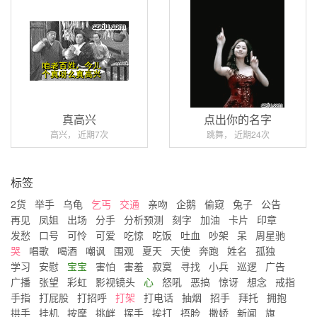
真高兴
点出你的名字
高兴， 近期7次
跳舞， 近期24次
标签
2货
举手
乌龟
乞丐
交通
亲吻
企鹅
偷窥
兔子
公告
再见
凤姐
出场
分手
分析预测
刻字
加油
卡片
印章
发愁
口号
可怜
可爱
吃惊
吃饭
吐血
吵架
呆
周星驰
哭
唱歌
喝酒
嘲讽
围观
夏天
天使
奔跑
姓名
孤独
学习
安慰
宝宝
害怕
害羞
寂寞
寻找
小兵
巡逻
广告
广播
张望
彩虹
影视镜头
心
怒吼
恶搞
惊讶
想念
戒指
手指
打屁股
打招呼
打架
打电话
抽烟
招手
拜托
拥抱
拱手
挂机
按摩
挑衅
挥手
挨打
捂脸
撒娇
新闻
旗