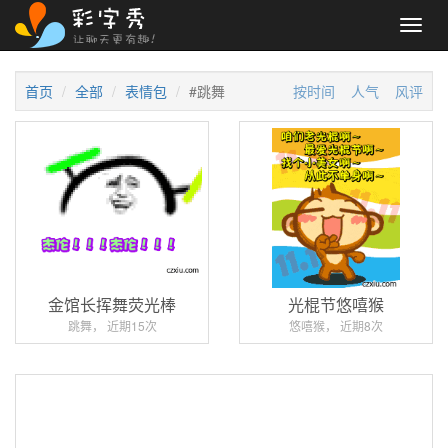
Toggl
navig
首页
全部
表情包
#跳舞
按时间
人气
风评
金馆长挥舞荧光棒
光棍节悠嘻猴
跳舞， 近期15次
悠嘻猴， 近期8次