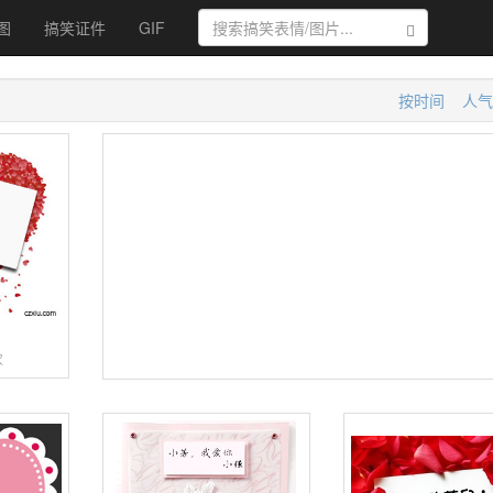
图
搞笑证件
GIF
搜索
按时间
人气
片
次