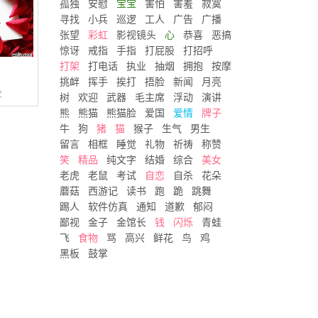
孤独
安慰
宝宝
害怕
害羞
寂寞
寻找
小兵
巡逻
工人
广告
广播
张望
彩虹
影视镜头
心
恭喜
恶搞
惊讶
戒指
手指
打屁股
打招呼
打架
打电话
执业
抽烟
拥抱
按摩
挑衅
挥手
挨打
捂脸
新闻
月亮
次
树
欢迎
武器
毛主席
浮动
演讲
熊
熊猫
熊猫脸
爱国
爱情
牌子
牛
狗
猪
猫
猴子
生气
男生
留言
相框
睡觉
礼物
祈祷
称赞
笑
精品
纯文字
结婚
综合
美女
老虎
老鼠
考试
自恋
自杀
花朵
蘑菇
西游记
读书
跑
跪
跳舞
踢人
软件仿真
通知
道歉
郁闷
鄙视
金子
金馆长
钱
闪烁
青蛙
飞
食物
骂
高兴
鲜花
鸟
鸡
黑板
鼓掌