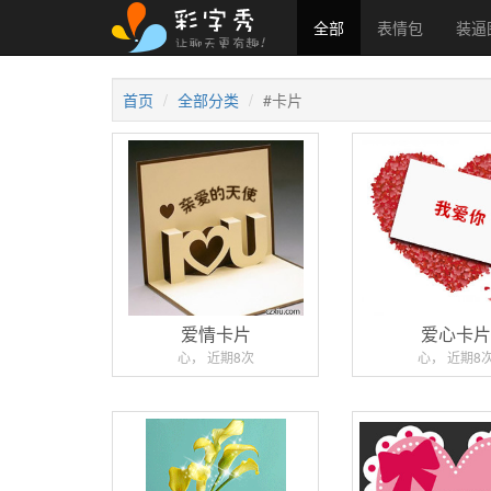
全部
表情包
装逼
首页
全部分类
#卡片
爱情卡片
爱心卡
心， 近期8次
心， 近期8