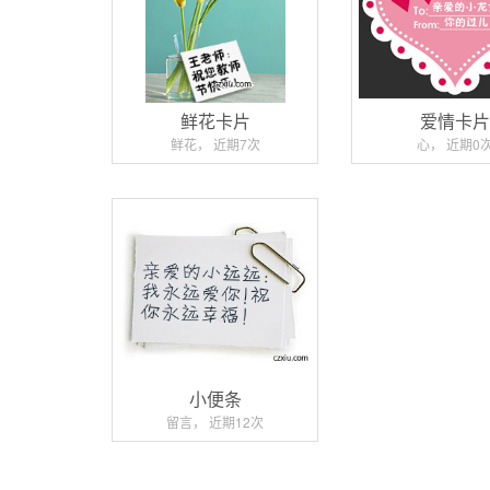
鲜花卡片
爱情卡
鲜花， 近期7次
心， 近期0
小便条
留言， 近期12次