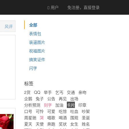
用户
免注册，直接
登录
全部
风评
表情包
装逼图片
祝福图片
搞笑证件
闪字
标签
2货
QQ
举手
乞丐
交通
亲吻
企鹅
兔子
公告
再见
出场
分析预测
刻字
加油
卡片
印章
口号
可怜
可爱
吃惊
吐血
吵架
周星驰
哭
唱歌
喝酒
围观
圣诞
夏天
天使
奔跑
奖状
女生
姓名