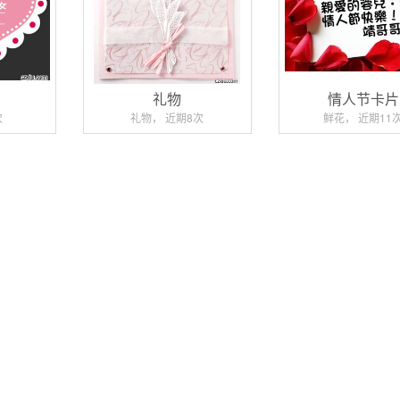
片
礼物
情人节卡片
次
礼物， 近期8次
鲜花， 近期11