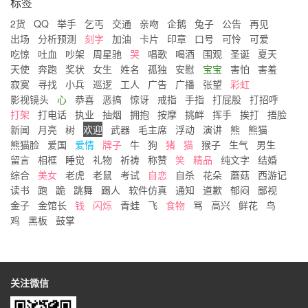
标签
2货
QQ
举手
乞丐
交通
亲吻
企鹅
兔子
公告
再见
出场
分析预测
刻字
加油
卡片
印章
口号
可怜
可爱
吃惊
吐血
吵架
周星驰
哭
唱歌
喝酒
围观
圣诞
夏天
天使
奔跑
奖状
女生
姓名
孤独
安慰
宝宝
害怕
害羞
寂寞
寻找
小兵
巡逻
工人
广告
广播
张望
彩虹
影视镜头
心
恭喜
恶搞
惊讶
戒指
手指
打屁股
打招呼
打架
打电话
执业
抽烟
拥抱
按摩
挑衅
挥手
挨打
捂脸
新闻
月亮
树
欢迎
武器
毛主席
浮动
演讲
熊
熊猫
熊猫脸
爱国
爱情
牌子
牛
狗
猪
猫
猴子
生气
男生
留言
相框
睡觉
礼物
祈祷
称赞
笑
精品
纯文字
结婚
综合
美女
老虎
老鼠
考试
自恋
自杀
花朵
蘑菇
西游记
读书
跑
跪
跳舞
踢人
软件仿真
通知
道歉
郁闷
鄙视
金子
金馆长
钱
闪烁
青蛙
飞
食物
骂
高兴
鲜花
鸟
鸡
黑板
鼓掌
关注微信