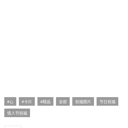
#心
#卡片
#精品
全部
祝福图片
节日祝福
情人节祝福