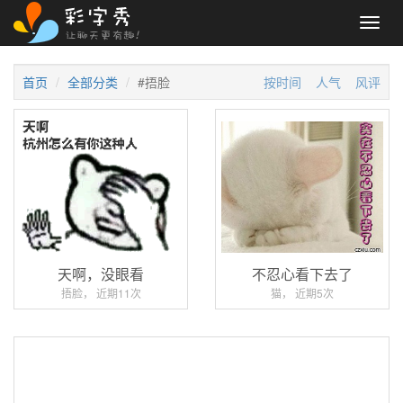
Toggl
navig
首页
全部分类
#捂脸
按时间
人气
风评
天啊，没眼看
不忍心看下去了
捂脸， 近期11次
猫， 近期5次