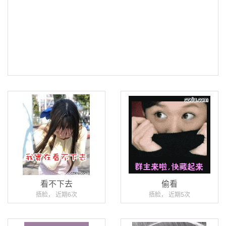
看不下去
偷看
捂脸， 近期6次
捂脸， 近期5次