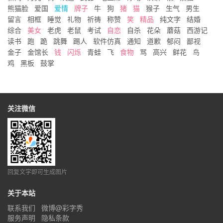
熊猫脸
爱国
爱情
牌子
牛
狗
猪
猫
猴子
生气
男生
留言
相框
睡觉
礼物
祈祷
称赞
笑
精品
纯文字
结婚
综合
美女
老虎
老鼠
考试
自恋
自杀
花朵
蘑菇
西游记
读书
跑
跪
跳舞
踢人
软件仿真
通知
道歉
郁闷
鄙视
金子
金馆长
钱
闪烁
青蛙
飞
食物
骂
高兴
鲜花
鸟
鸡
黑板
鼓掌
关注微信
回复文字即可生成图片
关于本站
联系我们
微博@彩字秀
服务声明
隐私条款