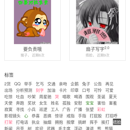
2.0
要负责哦
扇子写字
猴子， 近期6次
捂脸， 近期9次
标签
2货
QQ
举手
乞丐
交通
亲吻
企鹅
兔子
公告
再见
出场
分析预测
刻字
加油
卡片
印章
口号
可怜
可爱
吃惊
吐血
吵架
周星驰
哭
唱歌
喝酒
围观
圣诞
夏天
天使
奔跑
奖状
女生
姓名
孤独
安慰
宝宝
害怕
害羞
寂寞
寻找
小兵
巡逻
工人
广告
广播
张望
彩虹
影视镜头
心
恭喜
恶搞
惊讶
戒指
手指
打屁股
打招呼
打架
打电话
执业
抽烟
拥抱
按摩
挑衅
挥手
挨打
捂脸
新闻
月亮
树
欢迎
武器
毛主席
浮动
演讲
熊
熊猫