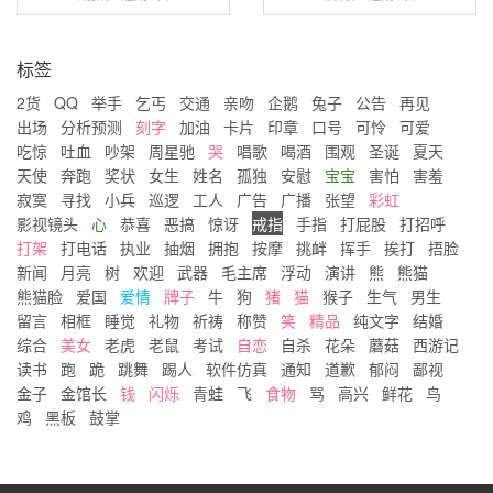
标签
2货
QQ
举手
乞丐
交通
亲吻
企鹅
兔子
公告
再见
出场
分析预测
刻字
加油
卡片
印章
口号
可怜
可爱
吃惊
吐血
吵架
周星驰
哭
唱歌
喝酒
围观
圣诞
夏天
天使
奔跑
奖状
女生
姓名
孤独
安慰
宝宝
害怕
害羞
寂寞
寻找
小兵
巡逻
工人
广告
广播
张望
彩虹
影视镜头
心
恭喜
恶搞
惊讶
戒指
手指
打屁股
打招呼
打架
打电话
执业
抽烟
拥抱
按摩
挑衅
挥手
挨打
捂脸
新闻
月亮
树
欢迎
武器
毛主席
浮动
演讲
熊
熊猫
熊猫脸
爱国
爱情
牌子
牛
狗
猪
猫
猴子
生气
男生
留言
相框
睡觉
礼物
祈祷
称赞
笑
精品
纯文字
结婚
综合
美女
老虎
老鼠
考试
自恋
自杀
花朵
蘑菇
西游记
读书
跑
跪
跳舞
踢人
软件仿真
通知
道歉
郁闷
鄙视
金子
金馆长
钱
闪烁
青蛙
飞
食物
骂
高兴
鲜花
鸟
鸡
黑板
鼓掌