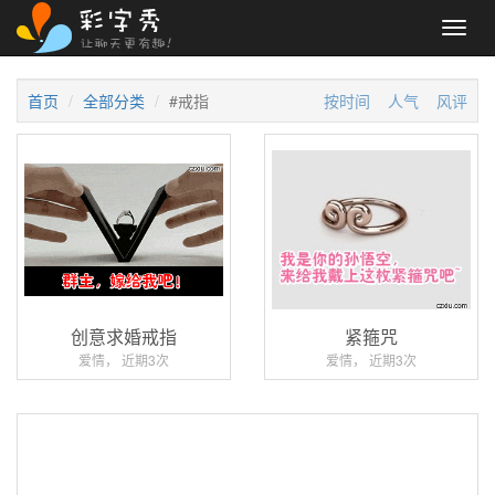
Toggl
navig
首页
全部分类
#戒指
按时间
人气
风评
创意求婚戒指
紧箍咒
爱情， 近期3次
爱情， 近期3次