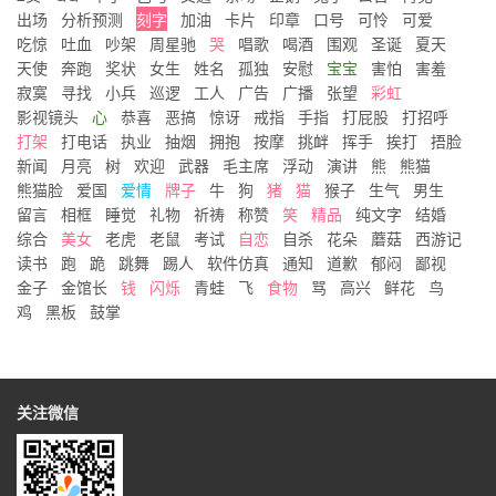
出场
分析预测
刻字
加油
卡片
印章
口号
可怜
可爱
吃惊
吐血
吵架
周星驰
哭
唱歌
喝酒
围观
圣诞
夏天
天使
奔跑
奖状
女生
姓名
孤独
安慰
宝宝
害怕
害羞
寂寞
寻找
小兵
巡逻
工人
广告
广播
张望
彩虹
影视镜头
心
恭喜
恶搞
惊讶
戒指
手指
打屁股
打招呼
打架
打电话
执业
抽烟
拥抱
按摩
挑衅
挥手
挨打
捂脸
新闻
月亮
树
欢迎
武器
毛主席
浮动
演讲
熊
熊猫
熊猫脸
爱国
爱情
牌子
牛
狗
猪
猫
猴子
生气
男生
留言
相框
睡觉
礼物
祈祷
称赞
笑
精品
纯文字
结婚
综合
美女
老虎
老鼠
考试
自恋
自杀
花朵
蘑菇
西游记
读书
跑
跪
跳舞
踢人
软件仿真
通知
道歉
郁闷
鄙视
金子
金馆长
钱
闪烁
青蛙
飞
食物
骂
高兴
鲜花
鸟
鸡
黑板
鼓掌
关注微信