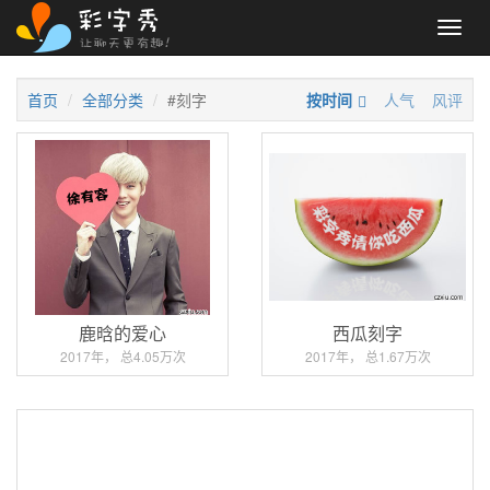
Toggl
navig
首页
全部分类
#刻字
按时间
人气
风评
鹿晗的爱心
西瓜刻字
2017年， 总4.05万次
2017年， 总1.67万次