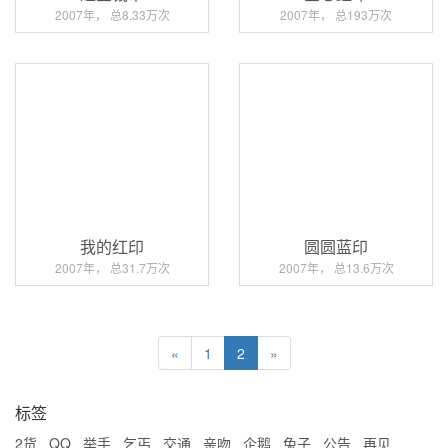
2007年， 总8.33万次
2007年， 总193万次
我的红印
圆圆蓝印
2007年， 总31.7万次
2007年， 总13.6万次
«
1
2
»
标签
2货
QQ
举手
乞丐
交通
亲吻
企鹅
兔子
公告
再见