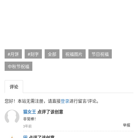
#月饼
#刻字
全部
祝福图片
节日祝福
中秋节祝福
评论
您好！本站无需注册，请直接
登录
进行留言/评论。
猫女王
点评了该创意
非常棒！
举报
3年前
田
点评了该创意