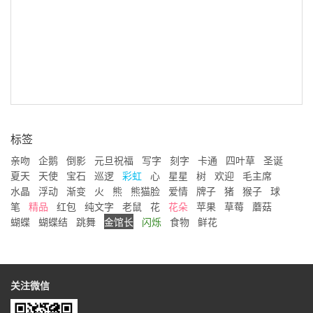
标签
亲吻
企鹅
倒影
元旦祝福
写字
刻字
卡通
四叶草
圣诞
夏天
天使
宝石
巡逻
彩虹
心
星星
树
欢迎
毛主席
水晶
浮动
渐变
火
熊
熊猫脸
爱情
牌子
猪
猴子
球
笔
精品
红包
纯文字
老鼠
花
花朵
苹果
草莓
蘑菇
蝴蝶
蝴蝶结
跳舞
金馆长
闪烁
食物
鲜花
关注微信