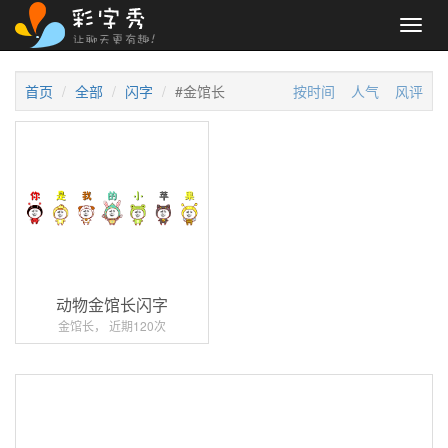
Toggl
navig
首页
全部
闪字
#金馆长
按时间
人气
风评
动物金馆长闪字
金馆长， 近期120次