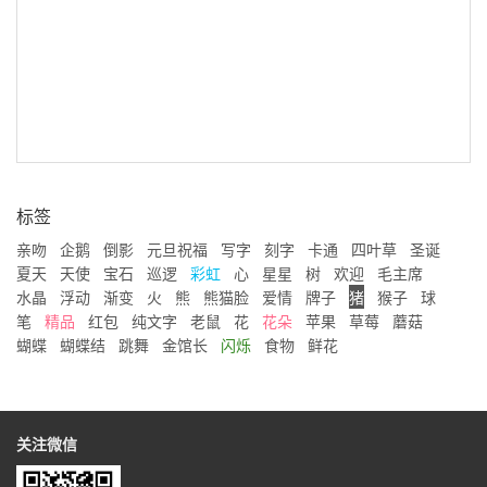
标签
亲吻
企鹅
倒影
元旦祝福
写字
刻字
卡通
四叶草
圣诞
夏天
天使
宝石
巡逻
彩虹
心
星星
树
欢迎
毛主席
水晶
浮动
渐变
火
熊
熊猫脸
爱情
牌子
猪
猴子
球
笔
精品
红包
纯文字
老鼠
花
花朵
苹果
草莓
蘑菇
蝴蝶
蝴蝶结
跳舞
金馆长
闪烁
食物
鲜花
关注微信