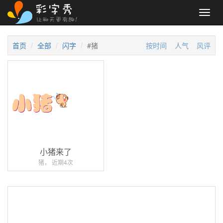
Toggl
navig
首页
全部
闪字
#猪
按时间
人气
风评
小猪来了
猪， 近期4次