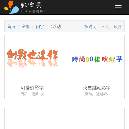
Toggl
navig
首页
全部
闪字
#浮动
按时间
人气
风评
可爱倒影字
火星跳动彩字
倒影， 近期0次
浮动， 近期4次