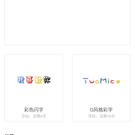
彩色闪字
G风格彩字
浮动， 近期4次
浮动， 近期16次