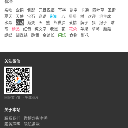
标签
亲吻
企鹅
倒影
元旦祝福
写字
刻字
卡通
四叶草
圣诞
夏天
天使
宝石
巡逻
彩虹
心
星星
树
欢迎
毛主席
水晶
浮动
渐变
火
熊
熊猫脸
爱情
牌子
猪
猴子
球
笔
精品
红包
纯文字
老鼠
花
花朵
苹果
草莓
蘑菇
蝴蝶
蝴蝶结
跳舞
金馆长
闪烁
食物
鲜花
关注微信
回复文字即可生成图片
关于本站
联系我们
微博@彩字秀
服务声明
隐私条款