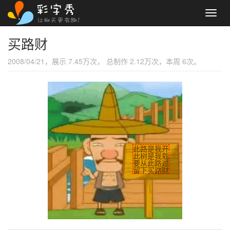
Toggl
navig
买路财
2008/04/21，展示 7.45万次， 总制作 2.12万次，本周 6次。
此路是我开
此树是我栽
要从此路过
留下买路财