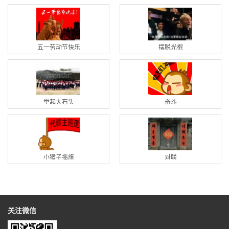
五一劳动节快乐
摆脱光棍
举起大石头
奋斗
小猴子摇旗
对联
关注微信