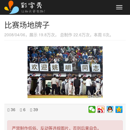
Toggl
navig
比赛场地牌子
2008/04/06，展示 19.8万次， 总制作 22.6万次，本周 0次。
36
6
39
严禁制作低俗、反动等违规图片，否则后果自负。