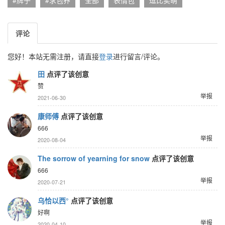
#牌子
#求包养
全部
表情包
逗比卖萌
评论
您好！本站无需注册，请直接
登录
进行留言/评论。
田
点评了该创意
赞
举报
2021-06-30
康师傅
点评了该创意
666
举报
2020-08-04
The sorrow of yearning for snow
点评了该创意
666
举报
2020-07-21
乌恰以西°
点评了该创意
好啊
举报
2020-04-10