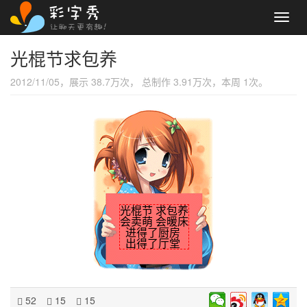
Toggl
navig
光棍节求包养
2012/11/05，展示 38.7万次， 总制作 3.91万次，本周 1次。
光棍节 求包养
会卖萌 会暖床
进得了厨房
出得了厅堂
52
15
15