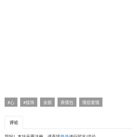
#心
#挂饰
全部
表情包
情侣爱情
评论
您好！本站无需注册，请直接
登录
进行留言/评论。