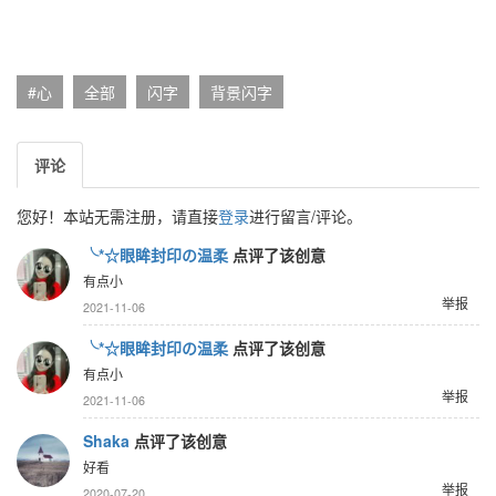
#心
全部
闪字
背景闪字
评论
您好！本站无需注册，请直接
登录
进行留言/评论。
╰*☆眼眸封印の温柔
点评了该创意
有点小
举报
2021-11-06
╰*☆眼眸封印の温柔
点评了该创意
有点小
举报
2021-11-06
Shaka
点评了该创意
好看
举报
2020-07-20