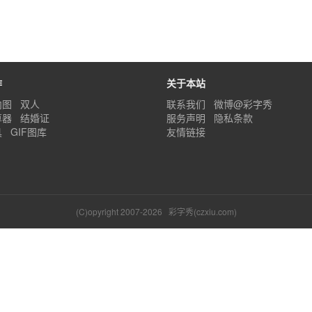
作
关于本站
内图
双人
联系我们
微博@彩字秀
算器
结婚证
服务声明
隐私条款
具
GIF图库
友情链接
(C)opyright 2007-2026
彩字秀(czxiu.com)