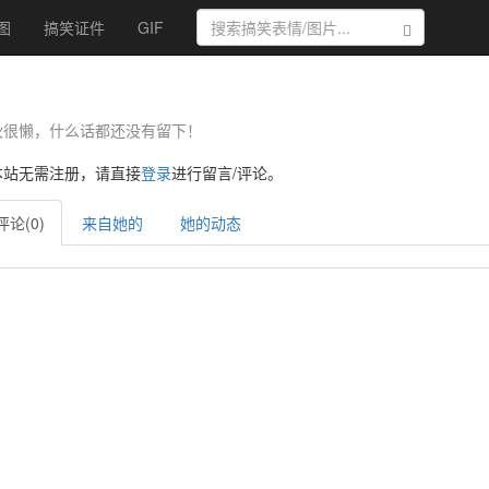
图
搞笑证件
GIF
搜索
伙很懒，什么话都还没有留下！
本站无需注册，请直接
登录
进行留言/评论。
评论(0)
来自她的
她的动态