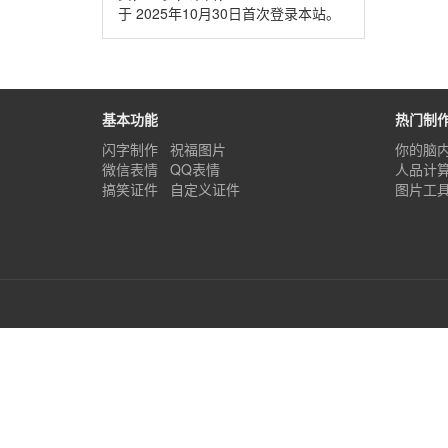
于 2025年10月30日首次登录本站。
基本功能
热门制
闪字制作
祝福图片
你的脑
微信表情
QQ表情
人品计
搞笑证件
自定义证件
图片工