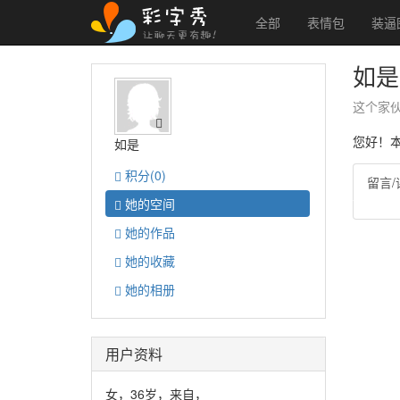
全部
表情包
装逼
如是
这个家
您好！
如是
积分
(0)
留言/
她的
空间
她的
作品
她的
收藏
她的
相册
用户资料
女，36岁，来自，