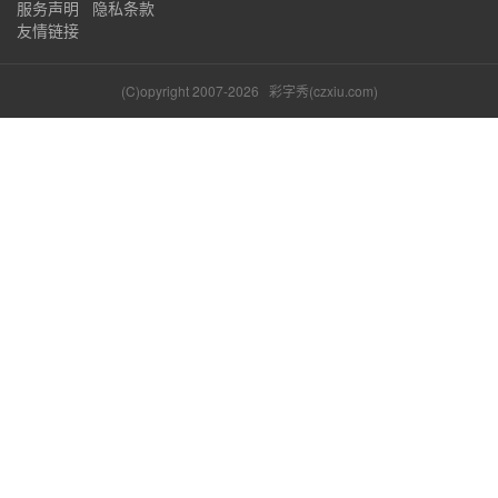
服务声明
隐私条款
友情链接
(C)opyright 2007-2026
彩字秀(czxiu.com)