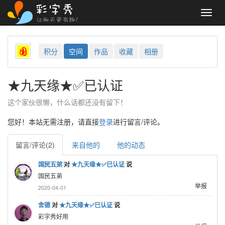
Toggl
navig
积分
空间
作品
收藏
相册
★九天缘★✅已认证
这个家伙很懒，什么话都还没有留下！
您好！本站无需注册，请直接
登录
进行留言/评论。
留言/评论(2)
来自他的
他的动态
国҉̅民҉̅五҉̅弟҉̅
对
★九天缘★✅已认证
说
国民五弟
举报
2020-04-01
舍德
对
★九天缘★✅已认证
说
彩字秀好用