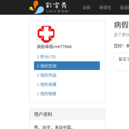
全部
表情包
装逼
病假
这个家
您好！
病假单薇rmb77666
积分
(13)
留言/
他的
空间
他的
作品
他的
收藏
他的
相册
用户资料
男，36岁，来自中国，