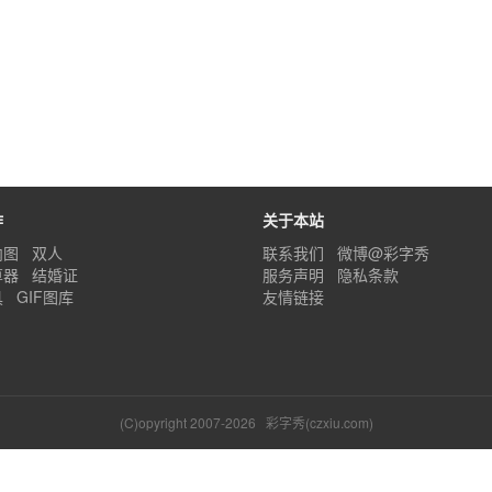
作
关于本站
内图
双人
联系我们
微博@彩字秀
算器
结婚证
服务声明
隐私条款
具
GIF图库
友情链接
(C)opyright 2007-2026
彩字秀(czxiu.com)