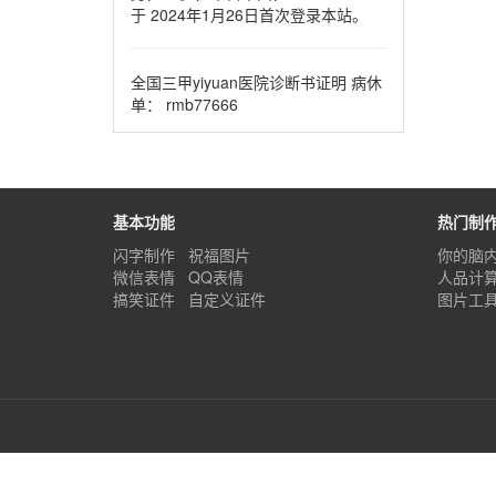
于 2024年1月26日首次登录本站。
全国三甲yiyuan医院诊断书证明 病休
单： rmb77666
基本功能
热门制
闪字制作
祝福图片
你的脑
微信表情
QQ表情
人品计
搞笑证件
自定义证件
图片工