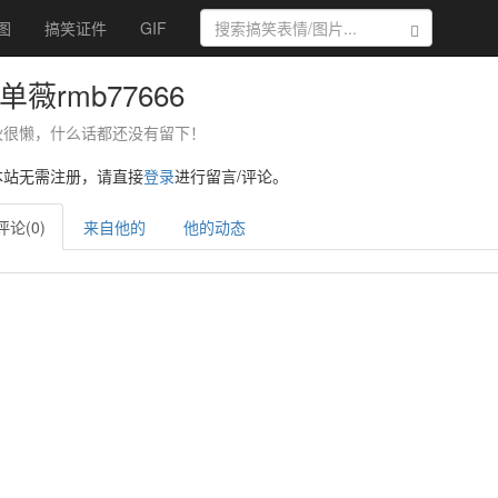
图
搞笑证件
GIF
搜索
单薇rmb77666
伙很懒，什么话都还没有留下！
本站无需注册，请直接
登录
进行留言/评论。
评论(0)
来自他的
他的动态