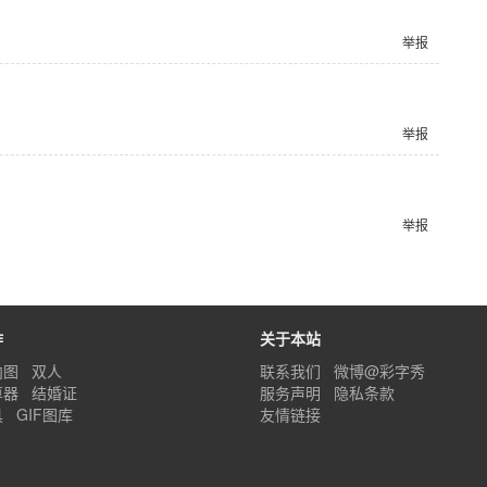
举报
举报
举报
作
关于本站
内图
双人
联系我们
微博@彩字秀
算器
结婚证
服务声明
隐私条款
具
GIF图库
友情链接