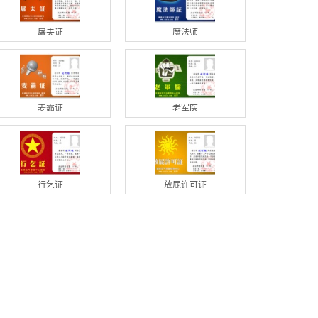
屠夫证
魔法师
麦霸证
老军医
行乞证
放屁许可证