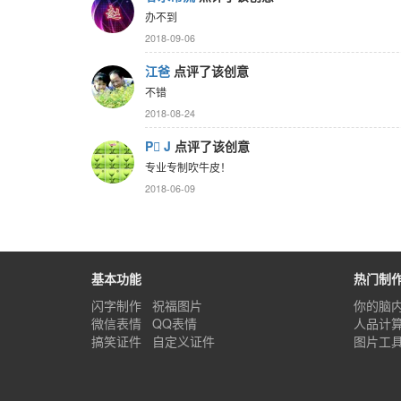
办不到
2018-09-06
江爸
点评了该创意
不错
2018-08-24
P J
点评了该创意
专业专制吹牛皮！
2018-06-09
基本功能
热门制
闪字制作
祝福图片
你的脑
微信表情
QQ表情
人品计
搞笑证件
自定义证件
图片工