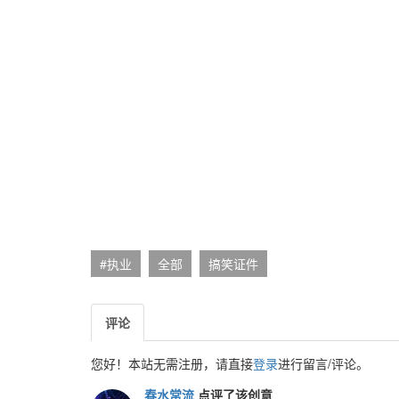
#执业
全部
搞笑证件
评论
您好！本站无需注册，请直接
登录
进行留言/评论。
春水常流
点评了该创意