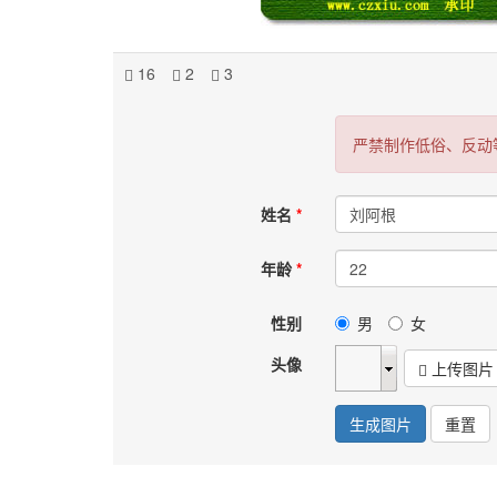
16
2
3
严禁制作低俗、反动
姓名
年龄
性别
男
女
头像
上传图片
生成图片
重置