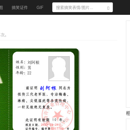
图
搞笑证件
GIF
搜索
 4次。