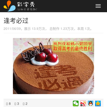
Toggl
navig
逢考必过
2011/06/09，展示 13.9万次， 总制作 1.23万次，本周 1次。
热烈庆祝杨小邪同学
取得高考的最终胜利
8
3
2