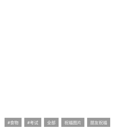
#食物
#考试
全部
祝福图片
朋友祝福