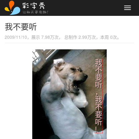
Toggl
navig
我不要听
2009/11/10，展示 7.98万次， 总制作 2.99万次，本周 0次。
我
不
要
听
，
我
不
要
听
!