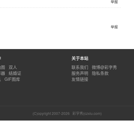
举报
举报
作
关于本站
内图
双人
联系我们
微博@彩字秀
算器
结婚证
服务声明
隐私条款
具
GIF图库
友情链接
(C)opyright 2007-2026
彩字秀(czxiu.com)