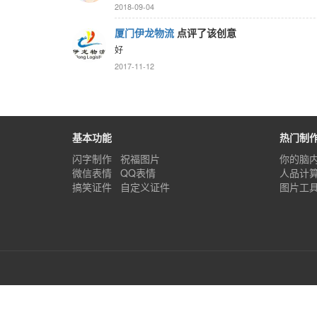
2018-09-04
厦门伊龙物流
点评了该创意
好
2017-11-12
基本功能
热门制
闪字制作
祝福图片
你的脑
微信表情
QQ表情
人品计
搞笑证件
自定义证件
图片工