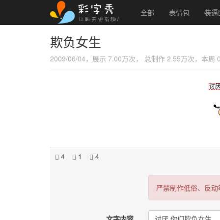
全部
表情包
装逼
欺负女生
2009/06/04，展示 7.00万次， 总制作 2.55万次，本周
讨厌
4
1
4
严禁制作低俗、反动
文字内容