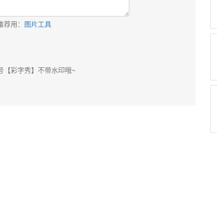
推荐用：
图片工具
号【彩字秀】不带水印哦~