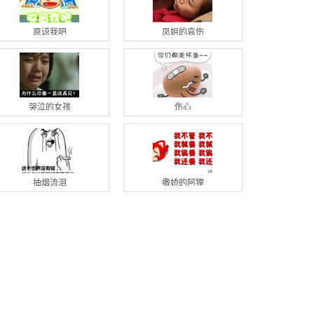
原谅我吧
凤姐的哀伤
哭泣的女孩
伤心
抽烟流泪
撒娇的阿狸