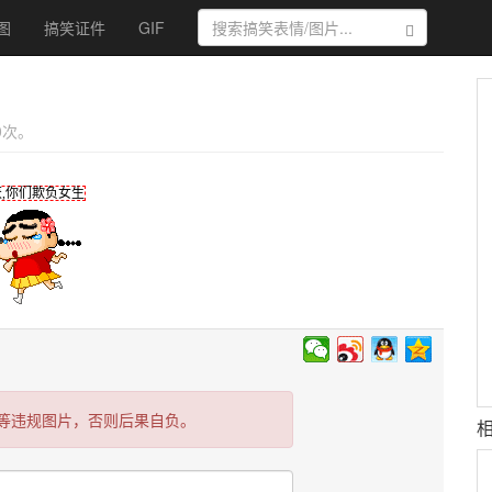
图
搞笑证件
GIF
搜索
 0次。
,你们欺负女生
等违规图片，否则后果自负。