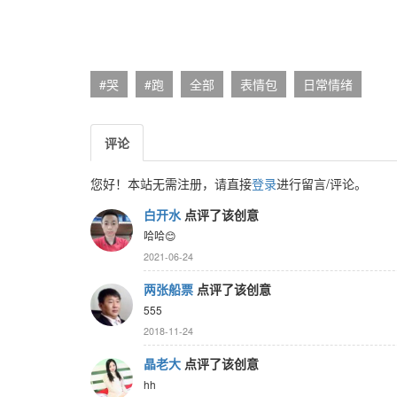
#哭
#跑
全部
表情包
日常情绪
评论
您好！本站无需注册，请直接
登录
进行留言/评论。
白开水
点评了该创意
哈哈😊
2021-06-24
两张船票
点评了该创意
555
2018-11-24
晶老大
点评了该创意
hh