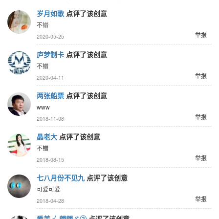
岁月如歌
点评了该创意
不错
举报
2020-05-25
庐梦制卡
点评了该创意
不错
举报
2020-04-11
两张船票
点评了该创意
www
举报
2018-11-08
晶老大
点评了该创意
不错
举报
2018-08-15
七八月份不见九
点评了该创意
可爱可爱
举报
2018-04-28
爱美 ╯翩翩ゞ②
点评了该创意