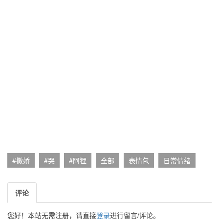
#撒娇
#哭
#阿狸
全部
表情包
日常情绪
评论
您好！本站无需注册，请直接
登录
进行留言/评论。