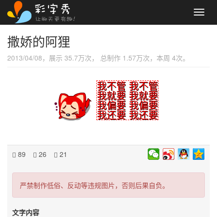
Toggl
navig
撒娇的阿狸
2013/04/08，展示 35.7万次， 总制作 1.57万次，本周 4次。
我不管 我不管
我就要 我就要
我偏要 我偏要
我还要 我还要
89
26
21
严禁制作低俗、反动等违规图片，否则后果自负。
文字内容