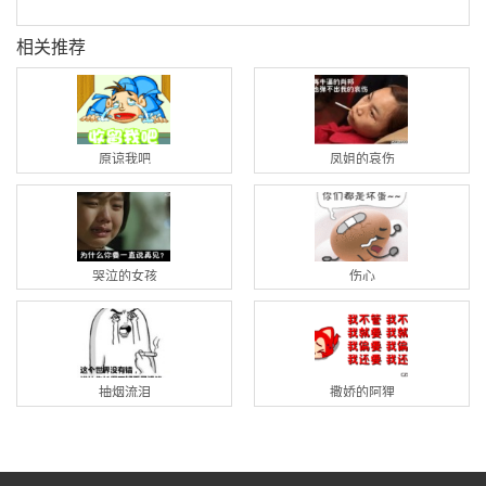
相关推荐
原谅我吧
凤姐的哀伤
哭泣的女孩
伤心
抽烟流泪
撒娇的阿狸