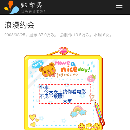
Toggl
navig
浪漫约会
2008/02/25，展示 37.9万次， 总制作 13.5万次，本周 6次。
小乖：
今天晚上约你看电影，
不见不散哦！
大宝