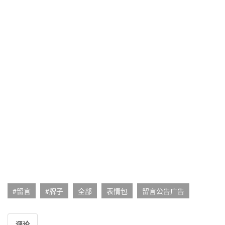
#留言
#牌子
全部
表情包
留言公告广告
评论