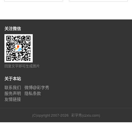
关注微信
回复文字即可生成图片
关于本站
联系我们
微博@彩字秀
服务声明
隐私条款
友情链接
(C)opyright 2007-2026
彩字秀(czxiu.com)