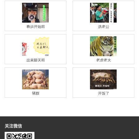
春运开始啦
选老公
出来聊天啦
老虎老大
猪群
开饭了
关注微信