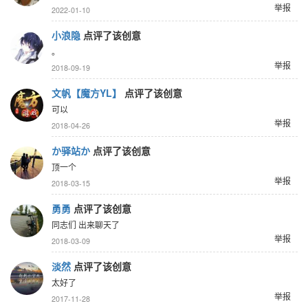
举报
2022-01-10
小浪隐
点评了该创意
。
举报
2018-09-19
文帆【魔方YL】
点评了该创意
可以
举报
2018-04-26
か驿站か
点评了该创意
顶一个
举报
2018-03-15
勇勇
点评了该创意
同志们 出来聊天了
举报
2018-03-09
淡然
点评了该创意
太好了
举报
2017-11-28