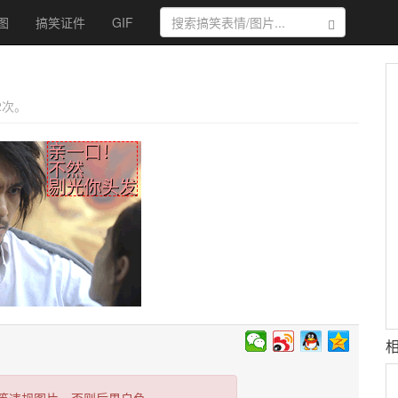
图
搞笑证件
GIF
搜索
 2次。
亲一口！
不然
剔光你头发