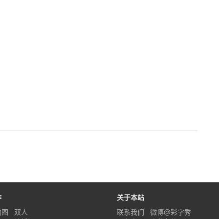
作
关于本站
内图
双人
联系我们
微博@彩字秀