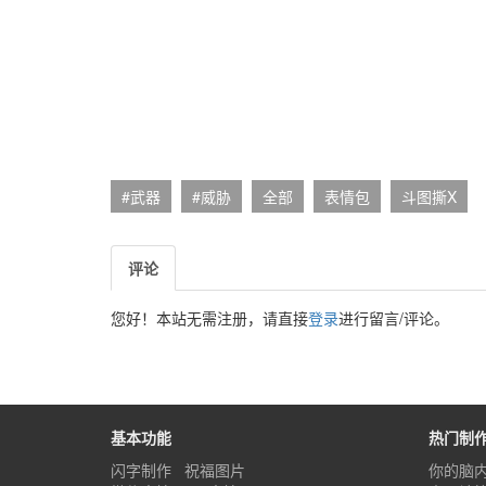
#武器
#威胁
全部
表情包
斗图撕X
评论
您好！本站无需注册，请直接
登录
进行留言/评论。
基本功能
热门制
闪字制作
祝福图片
你的脑