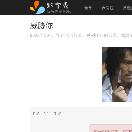
全部
表情包
装逼
威胁你
2007/11/07，展示 13.4万次， 总制作 6.61万次，本周
2
1
评