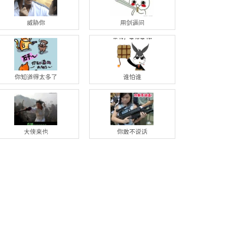
威胁你
用剑逼问
你知道得太多了
谁怕谁
大侠来也
你敢不说话