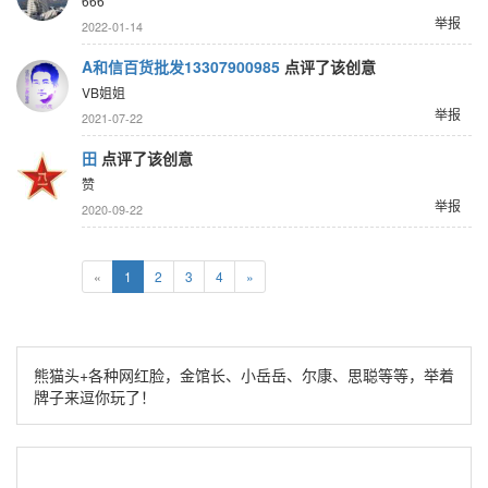
666
举报
2022-01-14
A和信百货批发13307900985
点评了该创意
VB姐姐
举报
2021-07-22
田
点评了该创意
赞
举报
2020-09-22
«
1
2
3
4
»
熊猫头+各种网红脸，金馆长、小岳岳、尔康、思聪等等，举着
牌子来逗你玩了！