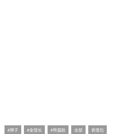
#牌子
#金馆长
#熊猫脸
全部
表情包