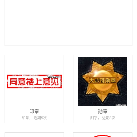
印章
勋章
印章， 近期5次
刻字， 近期8次