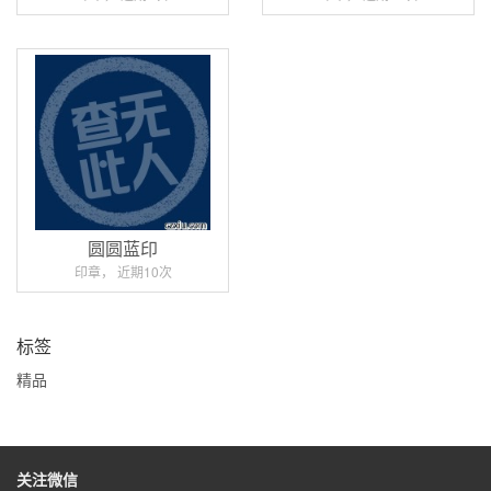
圆圆蓝印
印章， 近期10次
标签
精品
关注微信