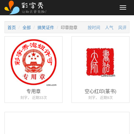
Toggl
navig
首页
全部
搞笑证件
印章勋章
按时间
人气
风评
专用章
空心红印(篆书)
刻字， 近期33次
刻字， 近期9次