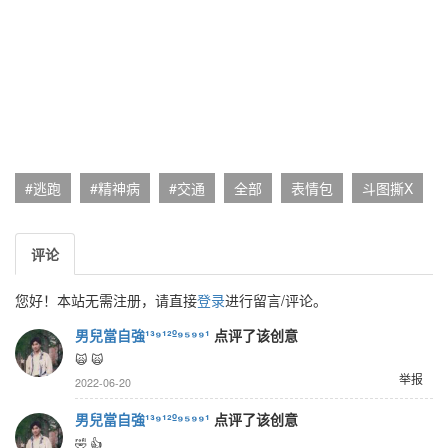
#逃跑
#精神病
#交通
全部
表情包
斗图撕X
评论
您好！本站无需注册，请直接
登录
进行留言/评论。
男兒當自強¹³⁹¹²º⁹⁵⁹⁹¹
点评了该创意
🙀 🙀
举报
2022-06-20
男兒當自強¹³⁹¹²º⁹⁵⁹⁹¹
点评了该创意
🤣 👍