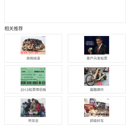
相关推荐
放假结束
奥巴马发船票
2012船票情侣版
最酷摩托
兜风去
超级好车