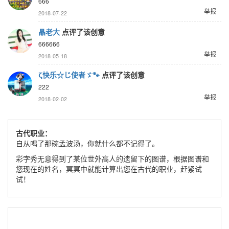
666
举报
2018-07-22
晶老大
点评了该创意
666666
举报
2018-05-18
ζ快乐☆じ使者ゞ🐾
点评了该创意
222
举报
2018-02-02
古代职业：
自从喝了那碗孟波汤，你就什么都不记得了。
彩字秀无意得到了某位世外高人的遗留下的图谱，根据图谱和
您现在的姓名，冥冥中就能计算出您在古代的职业，赶紧试
试！