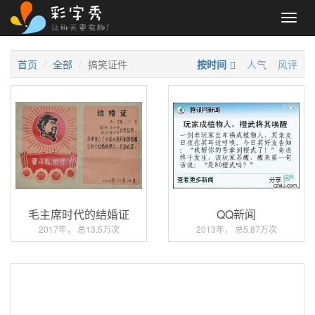
Toggl
navig
首页
全部
搞笑证件
按时间
人气
风评
毛主席时代的结婚证
QQ新闻
2017年， 总13.5万次
2013年， 总5.87万次