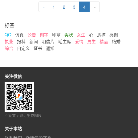
«
1
2
3
4
»
标签
QQ
仿真
公告
刻字
印章
奖状
女生
心
恶搞
感谢
执业
报料
新闻
明信片
毛主席
爱情
男生
精品
结婚
综合
自定义
证书
通知
关注微信
回复文字即可生成图片
关于本站
联系我们
微博@彩字秀