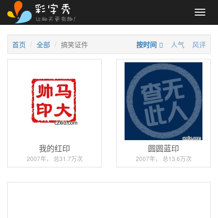
Toggl
navig
首页
全部
搞笑证件
按时间
人气
风评
我的红印
圆圆蓝印
2007年， 总31.7万次
2007年， 总13.6万次