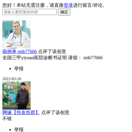
您好！本站无需注册，请直接
登录
进行留言/评论。
病例单 rmb77666
点评了该创意
全国三甲yiyuan医院诊断书证明 请假： rmb77666
举报
2022-05-20
网缘【拒友拒群】
点评了该创意
不错
举报