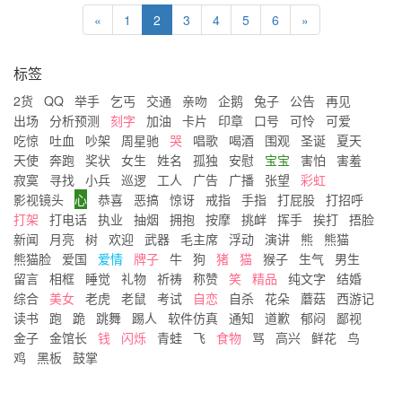
«
1
2
3
4
5
6
»
标签
2货
QQ
举手
乞丐
交通
亲吻
企鹅
兔子
公告
再见
出场
分析预测
刻字
加油
卡片
印章
口号
可怜
可爱
吃惊
吐血
吵架
周星驰
哭
唱歌
喝酒
围观
圣诞
夏天
天使
奔跑
奖状
女生
姓名
孤独
安慰
宝宝
害怕
害羞
寂寞
寻找
小兵
巡逻
工人
广告
广播
张望
彩虹
影视镜头
心
恭喜
恶搞
惊讶
戒指
手指
打屁股
打招呼
打架
打电话
执业
抽烟
拥抱
按摩
挑衅
挥手
挨打
捂脸
新闻
月亮
树
欢迎
武器
毛主席
浮动
演讲
熊
熊猫
熊猫脸
爱国
爱情
牌子
牛
狗
猪
猫
猴子
生气
男生
留言
相框
睡觉
礼物
祈祷
称赞
笑
精品
纯文字
结婚
综合
美女
老虎
老鼠
考试
自恋
自杀
花朵
蘑菇
西游记
读书
跑
跪
跳舞
踢人
软件仿真
通知
道歉
郁闷
鄙视
金子
金馆长
钱
闪烁
青蛙
飞
食物
骂
高兴
鲜花
鸟
鸡
黑板
鼓掌