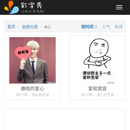
Toggl
navig
首页
全部分类
#心
按时间
人气
风评
鹿晗的爱心
爱和宽容
2017年， 总4.05万次
2017年， 总1.47万次