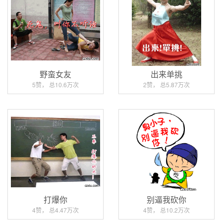
野蛮女友
出来单挑
5赞， 总10.6万次
2赞， 总5.87万次
打爆你
别逼我砍你
4赞， 总4.47万次
4赞， 总10.2万次