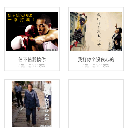
信不信我揍你
我打你个没良心的
3赞， 总3.72万次
3赞， 总3.09万次