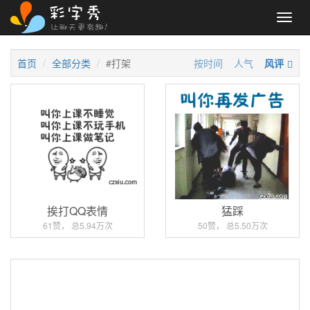
Toggl
navig
首页
全部分类
#打架
按时间
人气
风评
挨打QQ表情
猛踩
61赞， 总5.94万次
50赞， 总5.50万次