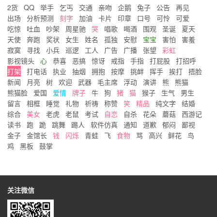
2货
QQ
举手
乞丐
交通
亲吻
企鹅
兔子
公告
再见
出场
分析预测
刻字
加油
卡片
印章
口号
可怜
可爱
吃惊
吐血
吵架
周星驰
哭
唱歌
喝酒
围观
圣诞
夏天
天使
奔跑
奖状
女生
姓名
孤独
安慰
宝宝
害怕
害羞
寂寞
寻找
小兵
巡逻
工人
广告
广播
张望
彩虹
影视镜头
心
恭喜
恶搞
惊讶
戒指
手指
打屁股
打招呼
打架
打电话
执业
抽烟
拥抱
按摩
挑衅
挥手
挨打
捂脸
新闻
月亮
树
欢迎
武器
毛主席
浮动
演讲
熊
熊猫
熊猫脸
爱国
爱情
牌子
牛
狗
猪
猫
猴子
生气
男生
留言
相框
睡觉
礼物
祈祷
称赞
笑
精品
纯文字
结婚
综合
美女
老虎
老鼠
考试
自恋
自杀
花朵
蘑菇
西游记
读书
跑
跪
跳舞
踢人
软件仿真
通知
道歉
郁闷
鄙视
金子
金馆长
钱
闪烁
青蛙
飞
食物
骂
高兴
鲜花
鸟
鸡
黑板
鼓掌
关注微信