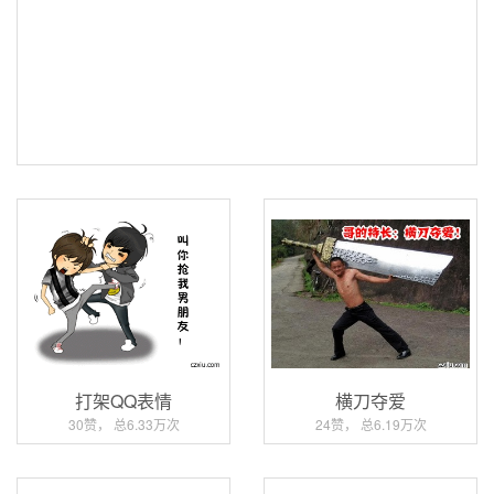
打架QQ表情
横刀夺爱
30赞， 总6.33万次
24赞， 总6.19万次