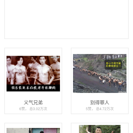
义气兄弟
别得罪人
6赞， 总3.02万次
5赞， 总4.72万次