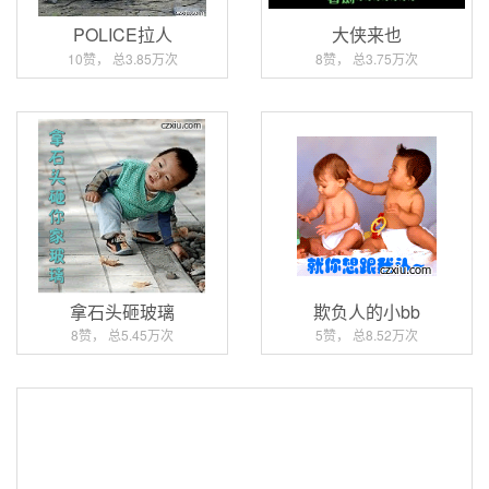
POLICE拉人
大侠来也
10赞， 总3.85万次
8赞， 总3.75万次
拿石头砸玻璃
欺负人的小bb
8赞， 总5.45万次
5赞， 总8.52万次