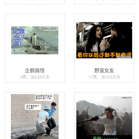
企鹅搞怪
野蛮女友
4赞， 总4.55万次
11赞， 总10.0万次