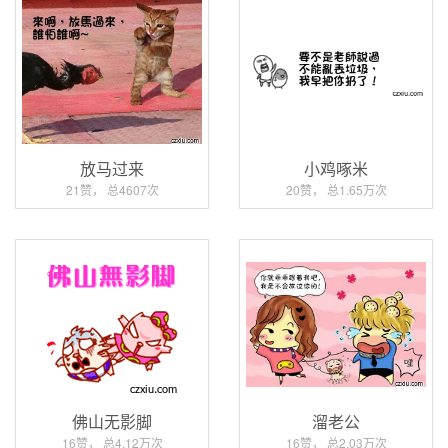
放马过来
小鸡啄米
21赞， 总4607次
20赞， 总1.65万次
佛山无影脚
溜老公
16赞， 总4.12万次
16赞， 总2.03万次